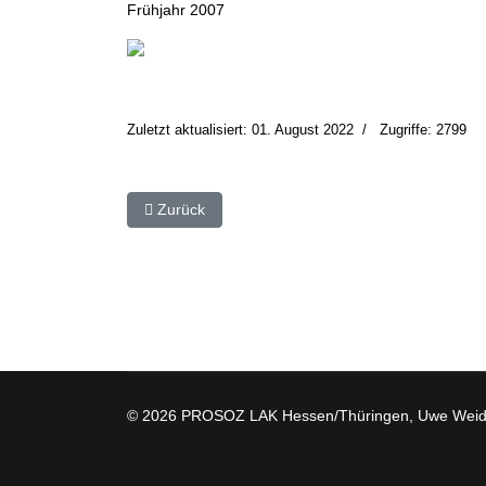
Frühjahr 2007
Zuletzt aktualisiert: 01. August 2022
Zugriffe: 2799
Vorheriger Beitrag: 2016 - 20 Jahre PROSOZ 14p
Zurück
© 2026 PROSOZ LAK Hessen/Thüringen, Uwe Weid