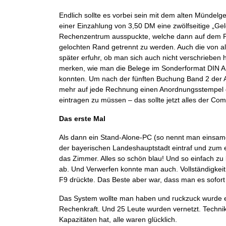
Endlich sollte es vorbei sein mit dem alten Mündelg
einer Einzahlung von 3,50 DM eine zwölfseitige „G
Rechenzentrum ausspuckte, welche dann auf dem Po
gelochten Rand getrennt zu werden. Auch die von a
später erfuhr, ob man sich auch nicht verschrieben 
merken, wie man die Belege im Sonderformat DIN A i
konnten. Um nach der fünften Buchung Band 2 der A
mehr auf jede Rechnung einen Anordnungsstempel d
eintragen zu müssen – das sollte jetzt alles der Com
Das erste Mal
Als dann ein Stand-Alone-PC (so nennt man einsam
der bayerischen Landeshauptstadt eintraf und zum 
das Zimmer. Alles so schön blau! Und so einfach zu
ab. Und Verwerfen konnte man auch. Vollständigke
F9 drückte. Das Beste aber war, dass man es sofor
Das System wollte man haben und ruckzuck wurde es
Rechenkraft. Und 25 Leute wurden vernetzt. Techn
Kapazitäten hat, alle waren glücklich.