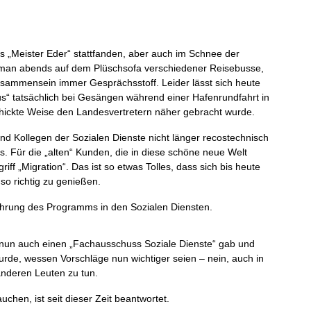
s „Meister Eder“ stattfanden, aber auch im Schnee der
 man abends auf dem Plüschsofa verschiedener Reisebusse,
isammensein immer Gesprächsstoff. Leider lässt sich heute
us“ tatsächlich bei Gesängen während einer Hafenrundfahrt in
hickte Weise den Landesvertretern näher gebracht wurde.
nd Kollegen der Sozialen Dienste nicht länger recostechnisch
s. Für die „alten“ Kunden, die in diese schöne neue Welt
iff „Migration“. Das ist so etwas Tolles, dass sich bis heute
so richtig zu genießen.
ührung des Programms in den Sozialen Diensten.
 nun auch einen „Fachausschuss Soziale Dienste“ gab und
rde, wessen Vorschläge nun wichtiger seien – nein, auch in
anderen Leuten zu tun.
chen, ist seit dieser Zeit beantwortet.