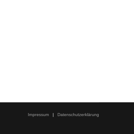
 2001 - LAK-Konzept Einnahmeverwaltung
Impressum
|
Datenschutzerklärung