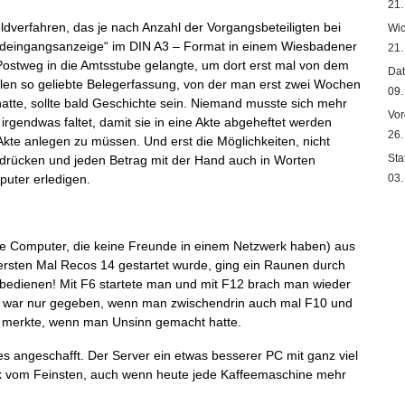
21.
eldverfahren, das je nach Anzahl der Vorgangsbeteiligten bei
Wic
eldeingangsanzeige“ im DIN A3 – Format in einem Wiesbadener
21.
stweg in die Amtsstube gelangte, um dort erst mal von dem
Dat
llen so geliebte Belegerfassung, von der man erst zwei Wochen
09.
hatte, sollte bald Geschichte sein. Niemand musste sich mehr
Vor
rgendwas faltet, damit sie in eine Akte abgeheftet werden
26.
kte anlegen zu müssen. Und erst die Möglichkeiten, nicht
Sta
rücken und jeden Betrag mit der Hand auch in Worten
puter erledigen.
03
e Computer, die keine Freunde in einem Netzwerk haben) aus
ersten Mal Recos 14 gestartet wurde, ging ein Raunen durch
 bedienen! Mit F6 startete man und mit F12 brach man wieder
it war nur gegeben, wenn man zwischendrin auch mal F10 und
t merkte, wenn man Unsinn gemacht hatte.
 angeschafft. Der Server ein etwas besserer PC mit ganz viel
ik vom Feinsten, auch wenn heute jede Kaffeemaschine mehr