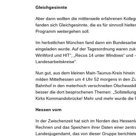
Gleichgesinnte
Aber dann wollten die mittlerweile erfahrenen Kolle
fanden sich Gleichgesinnte, die es für sinnvoll hiel
Programm weitergehen soll.
Im herbstlichen München fand dann ein Bundesarbeits
eingeladen wurde. Auf der Tagesordnung waren zuku
WinWord und HIT“, „Recos 14 unter Windows“ und -
Landesarbeitskreise“.
Nun gut, aus dem kleinen Main-Taunus-Kreis hinein 
milden Mittelhessen um 4 Uhr 52 morgens in den Z
Bahnhof in den meterhoch verschneiten Olschewski
besser die dort besprochenen Themen: „Sollstellun
Kirks Kommandobrücke! Mehr und mehr wurde die Ü
Hessen vorn
In der Zwischenzeit hat sich im Norden des Hessenl
Rechnen und das Speichern ihrer Daten einer zentra
Landesjugendamt, das von dieser Gruppe berichtete