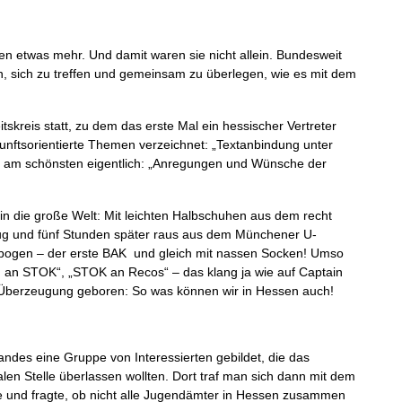
gen etwas mehr. Und damit waren sie nicht allein. Bundesweit
ten, sich zu treffen und gemeinsam zu überlegen, wie es mit dem
kreis statt, zu dem das erste Mal ein hessischer Vertreter
nftsorientierte Themen verzeichnet: „Textanbindung unter
 am schönsten eigentlich: „Anregungen und Wünsche der
in die große Welt: Mit leichten Halbschuhen aus dem recht
ug und fünf Stunden später raus aus dem Münchener U-
bogen – der erste BAK und gleich mit nassen Socken! Umso
g an STOK“, „STOK an Recos“ – das klang ja wie auf Captain
berzeugung geboren: So was können wir in Hessen auch!
andes eine Gruppe von Interessierten gebildet, die das
len Stelle überlassen wollten. Dort traf man sich dann mit dem
 und fragte, ob nicht alle Jugendämter in Hessen zusammen