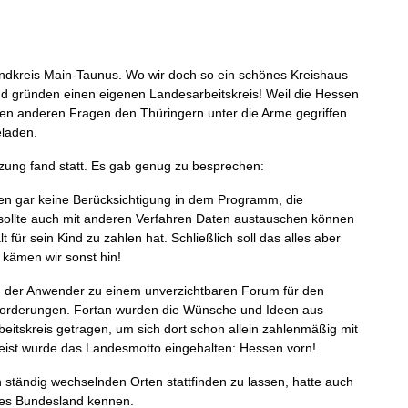
ndkreis Main-Taunus. Wo wir doch so ein schönes Kreishaus
nd gründen einen eigenen Landesarbeitskreis! Weil die Hessen
igen anderen Fragen den Thüringern unter die Arme gegriffen
eladen.
tzung fand statt. Es gab genug zu besprechen:
den gar keine Berücksichtigung in dem Programm, die
 sollte auch mit anderen Verfahren Daten austauschen können
 für sein Kind zu zahlen hat. Schließlich soll das alles aber
kämen wir sonst hin!
n der Anwender zu einem unverzichtbaren Forum für den
forderungen. Fortan wurden die Wünsche und Ideen aus
itskreis getragen, um sich dort schon allein zahlenmäßig mit
ist wurde das Landesmotto eingehalten: Hessen vorn!
 ständig wechselnden Orten stattfinden zu lassen, hatte auch
enes Bundesland kennen.